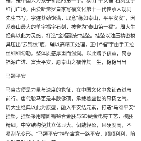
福，是中国人为孩子祈愿的第一字。泰山“平安福”石刻立于
红门广场，由爱新觉罗皇家写福文化第十一代传承人观同
先生书写，字迹苍劲饱满，取意“稳如泰山，平平安安”，因
系泰山最大的单字福字石刻，被誉为“泰山第一福”。周大生
经典以此为灵感，打造“金福聚安”挂坠。挂坠以油压精密模
具压出“云锦纹”底，辅以高精工处理，正中“福”字由手工拉
丝细细勾勒。整体质感厚重而温润。以此赠予孩童，寓意
福源广进、富贵平安，愿泰山之福伴其一生，稳稳当当
马颂平安
马自古便是力量与速度的象征，在中国文化中象征奋进与
前行。唐代骏马更是丰腴健硕，承载着盛世的昂扬之气。
周大生经典以此为原型，融入平安结元素，打造“马颂平安”
挂坠。挂坠采用精雕锡铋合金胚与5D硬金电铸工艺，模胚
精细，中空结构使其立体显大、佩戴轻盈，且硬度高，不
易刮花变形。“马颂平安”挂坠寓意一路平安、顺顺利利，陪