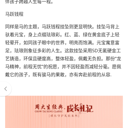
伴孩子跨越人生每一程。
马跃钱程
同样是马的主题，马跃钱程挂坠则更显明快。挂坠马背上
驮着元宝，身上点缀珐琅彩。红、蓝、绿在黄金底子上轻
轻晕开，如同孩子眼中的世界，明亮而饱满。元宝寓意富
足，珐琅则象征多彩的人生。这款挂坠采用5D无氰硬金工
艺铸造，环保且硬度高，整体轻盈，佩戴无负担。那份“龙
马精神，前程无忧”的祝愿，并不因轻盈而减轻分毫。愿佩
戴它的孩子，既有骏马的果敢，亦有奔赴前程的从容.