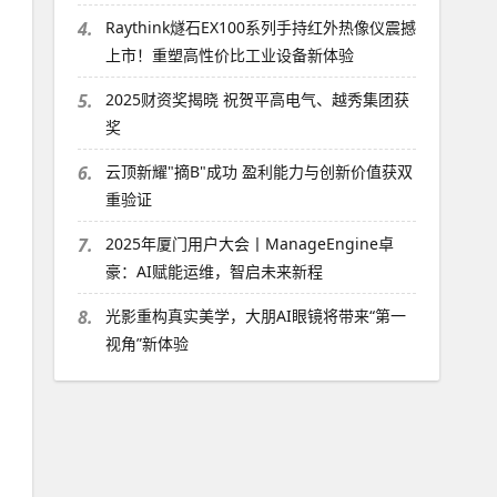
4.
Raythink燧石EX100系列手持红外热像仪震撼
上市！重塑高性价比工业设备新体验
5.
2025财资奖揭晓 祝贺平高电气、越秀集团获
奖
6.
云顶新耀"摘B"成功 盈利能力与创新价值获双
重验证
7.
2025年厦门用户大会丨ManageEngine卓
豪：AI赋能运维，智启未来新程
8.
光影重构真实美学，大朋AI眼镜将带来“第一
视角”新体验