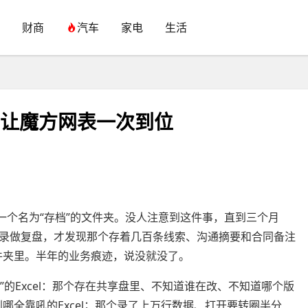
财商
汽车
家电
生活
，让魔方网表一次到位
名为“存档”的文件夹。没人注意到这件事，直到三个月
录做复盘，才发现那个存着几百条线索、沟通摘要和合同备注
文件夹里。半年的业务痕迹，说没就没了。
Excel：那个存在共享盘里、不知道谁在改、不知道哪个版
到哪全靠吼的Excel；那个录了上万行数据、打开要转圈半分