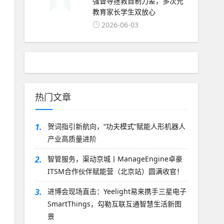
强督导拯救自制力差，多次元
教育家长学生双放心
2026-06-03
热门文章
1.
贺词指引新航向，“功夫模式”赋能人形机器人
产业高质量进阶
2.
智管服务，渠动京城丨ManageEngine卓豪
ITSM合作伙伴赋能营（北京站）圆满收官！
3.
进博会现场直击：Yeelight易来携手三星电子
SmartThings，勾勒互联互通智慧生活新图
景