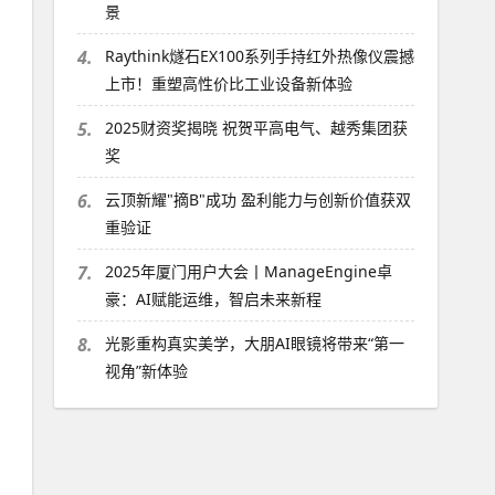
景
4.
Raythink燧石EX100系列手持红外热像仪震撼
上市！重塑高性价比工业设备新体验
5.
2025财资奖揭晓 祝贺平高电气、越秀集团获
奖
6.
云顶新耀"摘B"成功 盈利能力与创新价值获双
重验证
7.
2025年厦门用户大会丨ManageEngine卓
豪：AI赋能运维，智启未来新程
8.
光影重构真实美学，大朋AI眼镜将带来“第一
视角”新体验