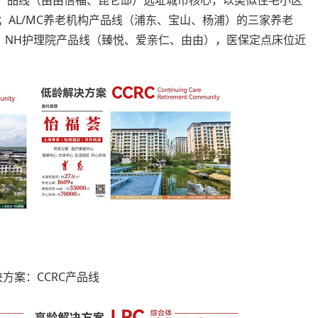
体产品线（由由信福、昆仑邸）选址城市核心，以类似住宅小区
；AL/MC养老机构产品线（浦东、宝山、杨浦）的三家养老
欢迎；NH护理院产品线（臻悦、爱亲仁、由由），医保定点床位近
方案：CCRC产品线