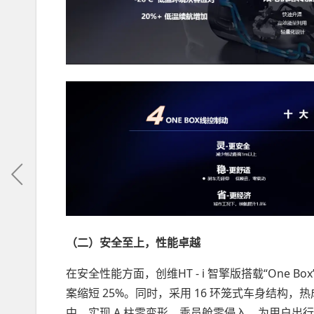
（二）安全至上，性能卓越
在安全性能方面，创维HT - i 智擎版搭载“One 
案缩短 25%。同时，采用 16 环笼式车身结构，
中，实现 A 柱零变形、乘员舱零侵入，为用户出