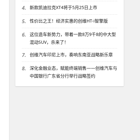
4.
新款凯迪拉克XT4将于5月25日上市
5.
性价比之王！经济实惠的创维HT-i智擎版
6.
这位造车新势力，带着一款8万9千8的中大型
混动SUV，杀来了！
7.
创维汽车印尼上市，奏响东南亚战略新乐章
8.
深化金融业态，赋能终端销售——创维汽车与
中国银行广东省分行举行战略签约