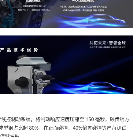
Box”线控制动系统，将制动响应速度压缩至 150 毫秒，较传统方
热成型钢占比超 80%，在正面碰撞、40%偏置碰撞等严苛测试
行保驾护航。