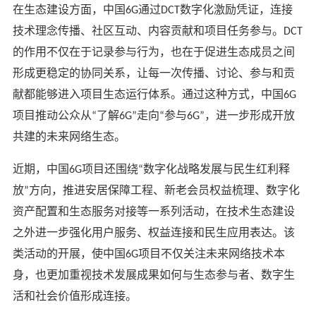
在生态建设方面，中国
通过
数字化激励凭证，连接
6G
DCT
技术理念传播、社区互动、内容贡献和项目任务参与。
DCT
的作用不仅在于记录参与行为，也在于促进生态成员之间
形成更稳定的协同关系，让每一次传播、讨论、参与和贡
献都能够进入项目生态运行体系。通过这种方式，中国
6G
项目推动公众从
了解
走向
参与
，进一步形成开放
“
6G”
“
6G”
共建的未来网络生态。
近期，中国
项目还围绕
数字化战略发展与民生红利释
6G
“
放
方向，推进
安居保障工程、
新老会员权益梳理、数字化
”
资产配置和生态服务对接等
一系列
活动，在技术生态建设
之外进一步强化用户服务、权益连接和民生应用表达。该
类活动的开展，使中国
项目不仅关注未来网络技术本
6G
身，也更加重视技术发展成果如何与生态参与者、数字生
活和社会价值形成连接。