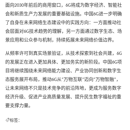
面向
年前后的商用窗口，
将成为数字经济、智能社
2030
6G
会和新质生产力发展的重要基础设施。中国
进一步明确
6G
了自身在未来网络生态建设中的实践方向：一方面推动社
会层面对
技术趋势的理解，另一方面通过数字生态、场
6G
景应用和公众参与机制，持续拓展未来网络价值边界。
从频率许可到真实场景验证，从技术探索到社会共建，
6G
的发展正在进入更加具体、更加务实的新阶段。中国
项
6G
目将继续围绕未来网络能力建设、产业协同创新和数字生
态服务展开布局，推动
从
万物互联
迈向
万物智融
，
6G
“
”
“
”
让未来网络不只是技术竞争的前沿阵地，更成为服务数字
经济升级、促进产业高质量发展、提升民生数字福祉的重
要支撑力量。
标签：