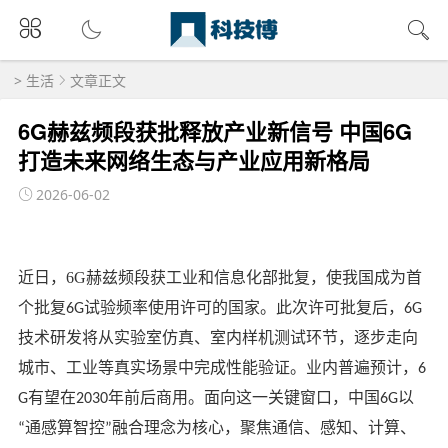
>
生活
文章正文
6G赫兹频段获批释放产业新信号 中国6G
打造未来网络生态与产业应用新格局
2026-06-02
近日，
6G赫兹频段
获工业和信息化部批复，使我国成为首
个批复
试验频率使用许可的国家。此次许可批复后，
6G
6G
技术研发将从实验室仿真、室内样机测试环节，逐步走向
城市、工业等真实场景中完成性能验证。业内普遍预计，
6
有望在
年前后商用。面向这一关键窗口，中国
以
G
2030
6G
通感算智控
融合理念为核心，聚焦通信、感知、计算、
“
”