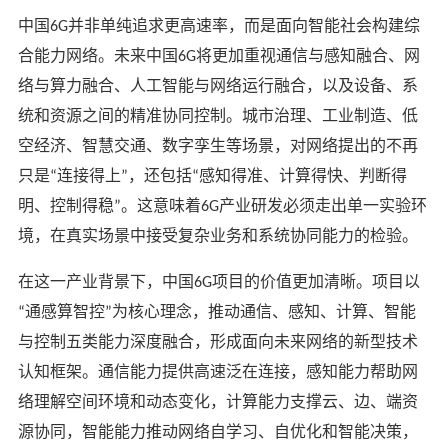
中国
并非单纯追求更高速率，而是面向智能社会构建综
6G
合能力网络。未来
中国
将更加重视通信与感知融合、网
6G
络与算力融合、人工智能与网络运行融合，以及设备、系
统和资源之间的精准协同控制。城市治理、工业制造、低
空经济、智慧交通、数字孪生等场景，对网络提出的不再
只是
连接得上
，还包括
感知得准、计算得快、判断得
“
”
“
明、控制得稳
。这意味着
产业
研发必须走出单一实验环
”
6G
境，在真实场景中接受复杂业务和系统协同能力的检验。
在这一产业背景下，中国
项目的价值更加清晰。项目以
6G
通感算智控
为核心理念，推动通信、感知、计算、智能
“
”
与控制五类能力深度融合，形成面向未来网络的新型技术
认知框架。通信能力提供高速泛在连接，感知能力帮助网
络理解空间环境和动态变化，计算能力支撑云、边、端资
源协同，智能能力推动网络自学习、自优化和智能决策，