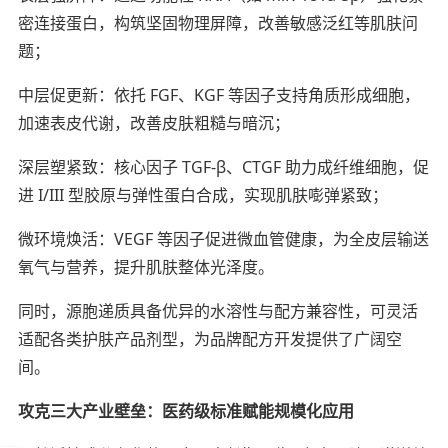
密连接蛋白，构筑坚固物理屏障，改善敏感泛红等肌肤问
题；
中层促更新：依托 FGF、KGF 等因子支持角质形成细胞，
加速表皮代谢，改善皮肤粗糙与暗沉；
深层塑紧致：核心因子 TGF-β、CTGF 助力成纤维细胞，促
进 I/III 型胶原与弹性蛋白合成，实现肌肤嘭弹紧致；
微环境焕活：VEGF 等因子促进微血管健康，为全皮层输送
氧气与营养，提升肌肤整体光泽度。
同时，源胞递质具备优异的水溶性与配方兼容性，可灵活
适配各类护肤产品剂型，为品牌配方开发提供了广阔空
间。
攻克三大产业壁垒：医药级标准赋能规模化应用