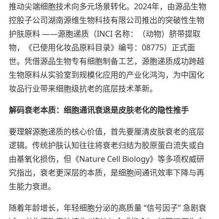
推动尖端细胞技术向多元场景转化。2024年，由源品生物
控股子公司湖南源维生物科技有限公司推出的突破性生物
护肤原料 ——源胞递质（INCI 名称：（动物）脐带提取
物，《已使用化妆品原料目录》编号：08775）正式面
世。凭借源品生物专有细胞制备工艺，源胞递质成功跨越
生物原料从实验室到规模化应用的产业化鸿沟，为中国化
妆品行业带来细胞级抗老的底层技术革新。
解码衰老本质：细胞通讯衰退是皮肤老化的隐性推手
要理解源胞递质的核心价值，首先要厘清皮肤衰老的底层
逻辑。传统护肤认知往往将衰老归结为胶原蛋白流失或自
由基氧化损伤，但《Nature Cell Biology》等多项权威研
究指出，衰老更深层的本质，是细胞间通讯效率下降与再
生能力衰退。
随着年龄增长，年轻细胞分泌的高质量 “信号因子” 急剧衰