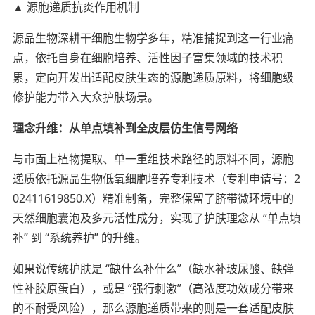
▲ 源胞递质抗炎作用机制
源品生物深耕干细胞生物学多年，精准捕捉到这一行业痛
点，依托自身在细胞培养、活性因子富集领域的技术积
累，定向开发出适配皮肤生态的源胞递质原料，将细胞级
修护能力带入大众护肤场景。
理念升维：从单点填补到全皮层仿生信号网络
与市面上植物提取、单一重组技术路径的原料不同，源胞
递质依托源品生物低氧细胞培养专利技术（专利申请号：2
02411619850.X）精准制备，完整保留了脐带微环境中的
天然细胞囊泡及多元活性成分，实现了护肤理念从 “单点填
补” 到 “系统养护” 的升维。
如果说传统护肤是 “缺什么补什么”（缺水补玻尿酸、缺弹
性补胶原蛋白），或是 “强行刺激”（高浓度功效成分带来
的不耐受风险），那么源胞递质带来的则是一套适配皮肤