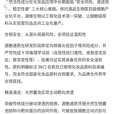
天然活性成分在化妆品应用中长期面临 “安全风险、递送效
率、稳定性差” 三大核心难题。依托源品生物医药级细胞产
业化平台，源维生物以工程化技术逐一突破，让细胞级原
料从实验室珍品走向工业化量产。
合规安全：从源头规避风险，全项验证温和性
源胞递质在研发阶段即定向规避炎症因子等风险成分，并
严苛完成 9 项毒理学试验（含急性经口毒性、皮肤变态反
应、致突变性等），结果均证实其具备优异的安全温和
性。原料明确标注 INCI 名称及已使用化妆品原料目录编
号，完全符合国家化妆品原料合规要求，为品牌合作筑牢
合规底线。
精准递送：天然囊泡实现主动靶向渗透
突破传统成分被动渗透的局限，源胞递质凭借天然生物囊
泡结构与靶向蛋白的协同作用，可被皮肤细胞主动识别与