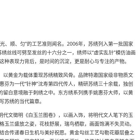
、顺、匀”的工艺准则闻名。2006年，苏绣列入第一批国家
。苏绣丝线可劈至发丝的十六分之一，绣师以“虚实乱针”模仿油画
这种表现力背后，是时间的沉淀，更是耐心与专注的产物。
以黄金为载体重现苏绣精致风骨。品牌特邀国家级非物质文
惠芬为一代“针神”沈寿第四代传人，精研苏绣三十余载，独创
墨的留白意境融于刺绣之中。东方绣系列携手姚惠芬大师，以黄
写苏绣的当代篇章。
明代文徵明《白玉兰图卷》，以画入饰，将明代文人笔下的玉
格玉兰盛放之姿，花枝舒展，瑞鸟栖歇，画面饱满不失灵动。
结合传递春日生机与美好祝愿。黄金勾丝工艺勾勒花瓣层叠之