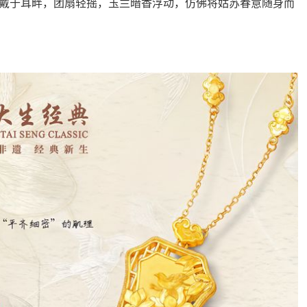
戴于耳畔，团扇轻摇，玉兰暗香浮动，仿佛将姑苏春意随身而