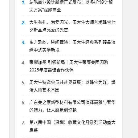
1.
站酷商业设计新榜正式发布！以多样“设计解
决方案”赋能商业
2.
大生有礼，为爱闪光，周大生大师艺术珠宝七
夕新品点亮爱的光芒
3.
东方雅韵，腕间藏诗！周大生经典系列臻品演
绎中式美学新境
4.
荣耀加冕 引领新局｜周大生荣膺美团闪购
2025年度最佳合作伙伴
5.
周大生特邀会员共赴奥赛展：以珠宝为媒，焕
活大师艺术基因
6.
广东美之家新型材料有限公司演绎高雅与奢华
的魅力，让人感觉到惊艳
7.
第八届中国（深圳）收藏文化月系列活动盛大
启幕