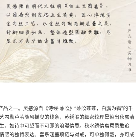
品之一。灵感源自《诗经·蒹葭》“蒹葭苍苍，白露为霜”的千
艺勾勒芦苇随风摇曳的线条，苏绣般的细密纹理晕染出秋露清
生，如诗中可望而不可即的浪漫情思。秋水绣情寓意勇敢追
情感的独特表达。套系涵盖项链与对戒，可单独佩戴，亦可成