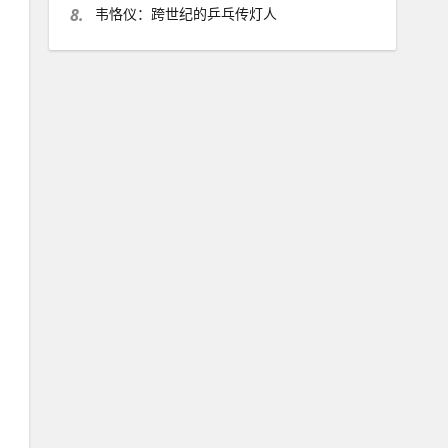
8.
韦恪仪：跨世纪的乒乓传灯人