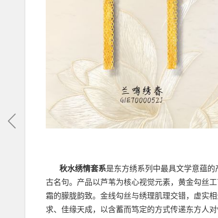
秋水绣情套系
是东方绣系列中最具文学意蕴的产
古名句。产品以芦苇为核心视觉元素，黄金勾丝工
霜的朦胧韵致。金线勾丝与绣理肌理交错，虚实相
求、佳缘天成，以含蓄而笃定的方式传递东方人对