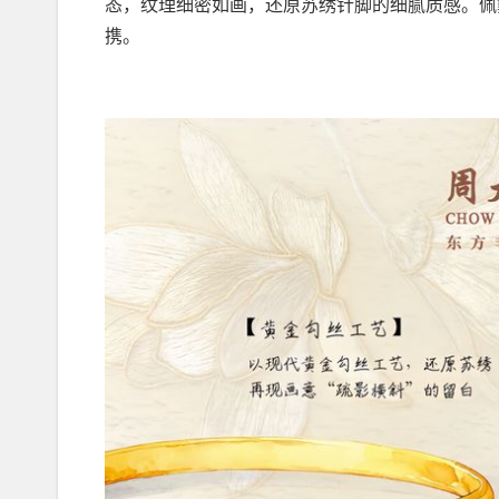
态，纹理细密如画，还原苏绣针脚的细腻质感。佩
携。