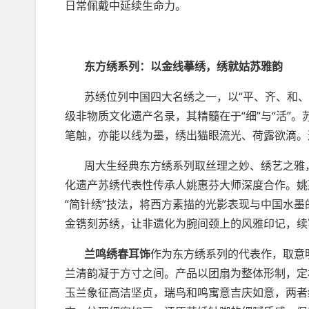
日常佩戴中延续生命力。
东方绣系列
：以金线摹绣，绣就姑苏雅韵
苏绣位列中国四大名绣之一，以“平、齐、和、光
级非物质文化遗产名录，其精髓在于“细”与“活”
笔触，亦能以线为墨，绣出猫眼流光、荷露欲滴。
周大生经典东方绣系列取丝理之妙、绣艺之雅，
化遗产苏绣代表性传承人姚惠芬大师深度合作。姚
“简针绣”技法，将西方素描的光影表现与中国水
金镌刻苏绣，让非遗化为腕间颈上的风雅印记，续
兰鸣绣春耳饰
作为东方绣系列的代表作，取意
兰清韵凝于方寸之间。产品以团扇为整体形制，定
玉兰象征高洁坚贞，瑞鸟和鸣寓意吉庆如意，两者