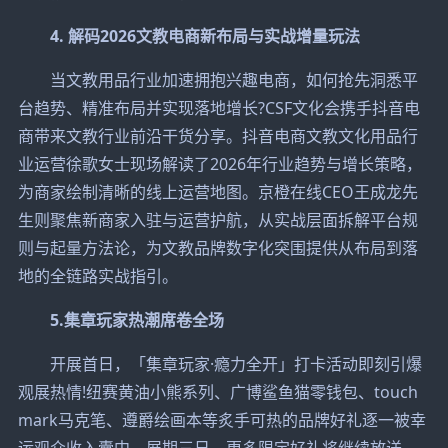
4. 解码2026文教电商新布局与实战增量玩法
当文教用品行业加速拥抱兴趣电商，如何抢先洞悉平
台趋势、精准布局并实现落地增长?CSF文化会携手抖音电
商带来文教行业前沿干货分享。抖音电商文教文化用品行
业运营徐歌女士现场解读了2026年行业趋势与增长策略，
为商家绘制清晰的线上运营地图。京橙在线CEO王成龙先
生则聚焦新商家入驻与运营护航，从实战层面拆解平台规
则与起量方法论，为文教品牌数字化突围提供从布局到落
地的全链路实战指引。
5.集章玩家热潮席卷全场
开展首日，「集章玩家·瘾力全开」打卡活动即刻引爆
观展热情!纽赛黄油小熊系列、广博鲨鱼猫零钱包、touch
mark马克笔、遵爵绘画本等炙手可热的品牌好礼逐一被幸