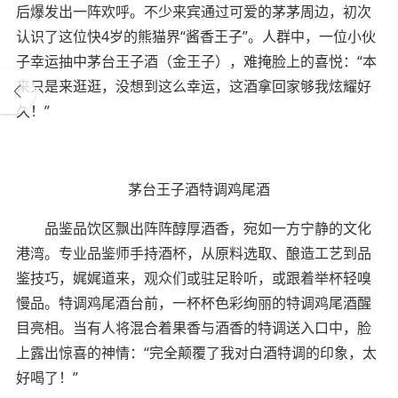
后爆发出一阵欢呼。不少来宾通过可爱的茅茅周边，初次
认识了这位快4岁的熊猫界“酱香王子”。人群中，一位小伙
子幸运抽中茅台王子酒（金王子），难掩脸上的喜悦：“本
来只是来逛逛，没想到这么幸运，这酒拿回家够我炫耀好
久！”
茅台王子酒特调鸡尾酒
品鉴品饮区飘出阵阵醇厚酒香，宛如一方宁静的文化
港湾。专业品鉴师手持酒杯，从原料选取、酿造工艺到品
鉴技巧，娓娓道来，观众们或驻足聆听，或跟着举杯轻嗅
慢品。特调鸡尾酒台前，一杯杯色彩绚丽的特调鸡尾酒醒
目亮相。当有人将混合着果香与酒香的特调送入口中，脸
上露出惊喜的神情：“完全颠覆了我对白酒特调的印象，太
好喝了！”