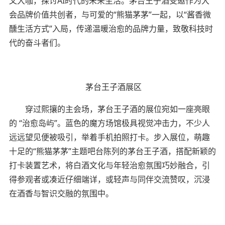
文大咖，探讨AI时代的未来生活。茅台王子酒受邀作为大
会品牌价值共创者，与可爱的“熊猫茅茅”一起，以“酱香微
醺生活方式”入局，传递温暖治愈的品牌力量，致敬科技时
代的奋斗者们。
茅台王子酒展区
穿过熙攘的主会场，茅台王子酒的展位宛如一座亮眼
的 “治愈岛屿”。蓝色的魔方场馆极具视觉冲击力，不少人
远远望见便被吸引，举着手机拍照打卡。步入展位，萌趣
十足的“熊猫茅茅”主题吧台陈列的茅台王子酒，搭配新颖的
打卡装置艺术，将白酒文化与年轻治愈氛围巧妙融合，引
得参观者或凑近仔细端详，或轻声与同伴交流赞叹，沉浸
在酒香与智识交融的氛围中。