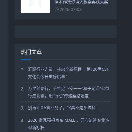
愫木作凭弥境大板桌再获大奖
2026-07-08
热门文章
1.
汇聚行业力量，共启全新征程 | 第120届CSF
文化会今日重磅启幕！
2.
万里丝路行，千里足下安——“和子足浴”公益
行走北疆，用“行动”传递丝路温度
3.
别再让OA管业务了，它真不是那块料
4.
2026 雷瓦亮相京东 MALL ，匠心筑造专业造
型新标杆