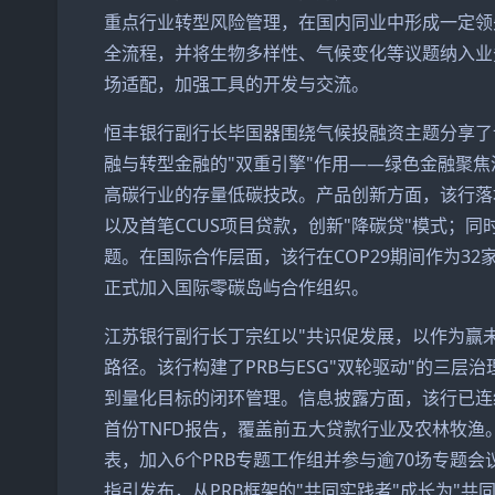
重点行业转型风险管理，在国内同业中形成一定领
全流程，并将生物多样性、气候变化等议题纳入业务决
场适配，加强工具的开发与交流。
恒丰银行副行长毕国器围绕气候投融资主题分享了
融与转型金融的"双重引擎"作用——绿色金融聚
高碳行业的存量低碳技改。产品创新方面，该行落
以及首笔CCUS项目贷款，创新"降碳贷"模式；同
题。在国际合作层面，该行在COP29期间作为32
正式加入国际零碳岛屿合作组织。
江苏银行副行长丁宗红以"共识促发展，以作为赢未
路径。该行构建了PRB与ESG"双轮驱动"的三层治
到量化目标的闭环管理。信息披露方面，该行已连续
首份TNFD报告，覆盖前五大贷款行业及农林牧渔。
表，加入6个PRB专题工作组并参与逾70场专题
指引发布，从PRB框架的"共同实践者"成长为"