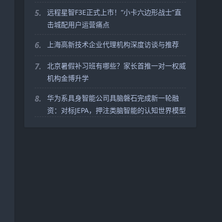
5.
远程星智F3E正式上市！“小卡六边形战士”直
击城配用户运营痛点
6.
上海高新技术企业代理机构深度访谈与推荐
7.
北京暑假补习班有哪些？家长首推一对一权威
机构金博升学
8.
华为系具身智能公司具脑磐石完成新一轮融
资：对标JEPA，押注类脑智能的认知世界模型