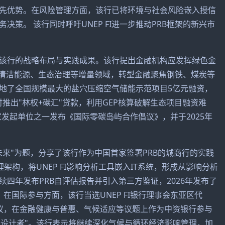
先优势。在风险管理方面，该行已将环境与社会风险嵌入授信
策。 该行同时呼吁UNEP FI进一步推动PRB框架的新兴市
该行的战略布局与实践成果。该行提出金融机构应发挥绿色金
焦清洁能源、生态治理等增量领域，转型金融聚焦钢铁、煤炭等
地了全国规模最大的盐穴压缩空气储能示范项目5亿元融资，
时推出"林权+碳汇"贷款，利用GEP核算破解生态项目融资难
家发起单位之一发布《国际零碳岛屿合作倡议》，并于2025年
来"为题，分享了该行作为中国首家签署PRB的城商行的实践
理架构，将UNEP FI影响分析工具嵌入IT系统，形成从影响分析
四年发布PRB自评估报告并引入第三方鉴证，2026年发布了
在国际参与方面，该行当选UNEP FI银行理事会东亚区代
会议，在金融健康与普惠、气候适应等议题上作为中资银行参与
共同设计者"。该行表示将继续深化气候与循环经济影响管理，加